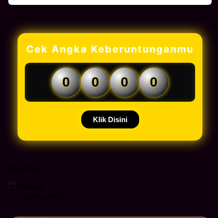
quantity
quant
for
for
88BIG
88BI
-
-
Portal
Porta
Cek Angka Keberuntunganmu
Permainan
Perm
Online
Onlin
Seru,
Seru,
0
0
0
0
Cepat,
Cepa
dan
dan
Responsif
Resp
2026
2026
Klik Disini
Get it fast
Pickup
Loading portal