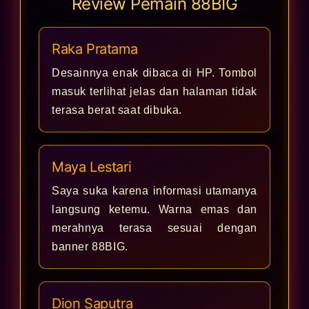
Review Pemain 88BIG
Raka Pratama
Desainnya enak dibaca di HP. Tombol
masuk terlihat jelas dan halaman tidak
terasa berat saat dibuka.
Maya Lestari
Saya suka karena informasi utamanya
langsung ketemu. Warna emas dan
merahnya terasa sesuai dengan
banner 88BIG.
Dion Saputra