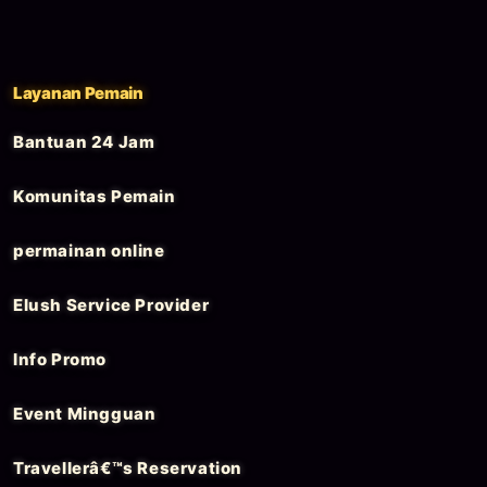
Layanan Pemain
Bantuan 24 Jam
Komunitas Pemain
permainan online
Elush Service Provider
Info Promo
Event Mingguan
Travellerâ€™s Reservation