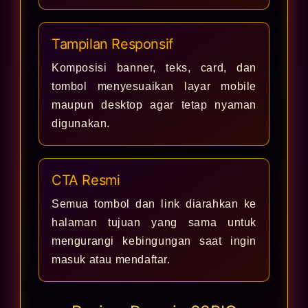
Tampilan Responsif
Komposisi banner, teks, card, dan
tombol menyesuaikan layar mobile
maupun desktop agar tetap nyaman
digunakan.
CTA Resmi
Semua tombol dan link diarahkan ke
halaman tujuan yang sama untuk
mengurangi kebingungan saat ingin
masuk atau mendaftar.