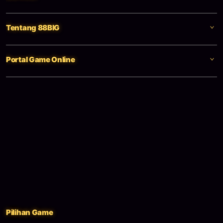
88BIG GAME ONLINE
Komunitas Pemain
Tentang 88BIG
Akun Pemain
PERMAINAN ONLINE
permainan online
Akses Cepat
Portal Game Online
About Us
88BIG LINK
Elush Service Provider
Panduan Bermain
Pusat Bantuan 88BIG
88BIG LINK RESMI
Info Promo
Kontak Bantuan
Kenapa Pilih 88BIG
88BIG ARENA
Event Mingguan
FAQ
Elush Komunitas Pemain Website
88BIG AKSES MOBILE
Travellerâ€™s Reservation
Privasi Pemain
Syarat Penggunaan
Pilihan Game