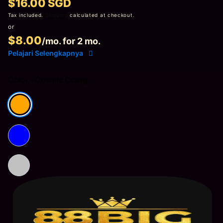
$16.00 SGD
Tax included.
Shipping
calculated at checkout.
or
$8.00
/mo. for 2 mo.
Pelajari Selengkapnya
Color
- Cosmic Orange