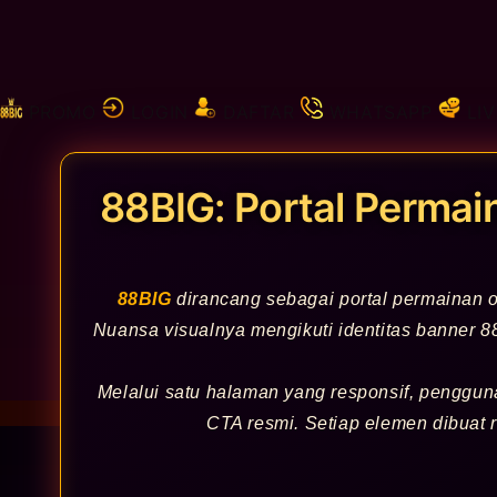
in
modal
PROMO
LOGIN
DAFTAR
WHATSAPP
LIV
88BIG: Portal Perma
88BIG
dirancang sebagai portal permainan o
Nuansa visualnya mengikuti identitas banner 8
Melalui satu halaman yang responsif, penggu
CTA resmi. Setiap elemen dibuat r