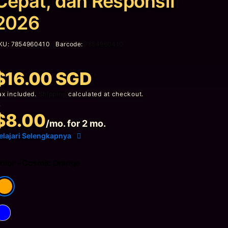
Cepat, dan Responsif
2026
KU:
7854960410
Barcode:
7854960410
$16.00 SGD
ax included.
Shipping
calculated at checkout.
r
$8.00
/mo. for 2 mo.
elajari Selengkapnya
olor
- Cosmic Orange