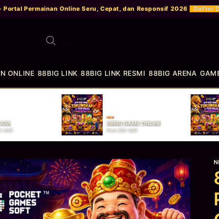
- Portal Permainan Online Seru, Cepat, dan Responsif 2026
Daftar D
N ONLINE
88BIG LINK
88BIG LINK RESMI
88BIG ARENA
GAME
NEW
OGIN
88BIG GAME ONLINE
8 SGD
From $15 SGD
N