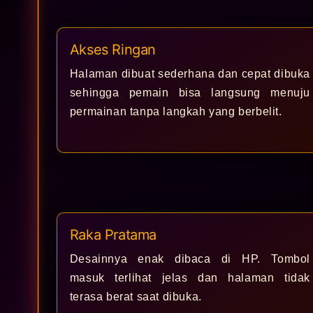
Akses Ringan
Halaman dibuat sederhana dan cepat dibuka
sehingga pemain bisa langsung menuju
permainan tanpa langkah yang berbelit.
Raka Pratama
Desainnya enak dibaca di HP. Tombol
masuk terlihat jelas dan halaman tidak
terasa berat saat dibuka.