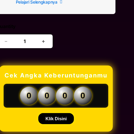
Pelajari Selengkapnya
Care
uantity
Decrease
Increase
quantity
quantity
for
for
88BIG
88BIG
-
-
Cek Angka Keberuntunganmu
Portal
Portal
Permainan
Permainan
Online
Online
0
0
0
0
Seru,
Seru,
Cepat,
Cepat,
dan
dan
Responsif
Responsif
Klik Disini
2026
2026