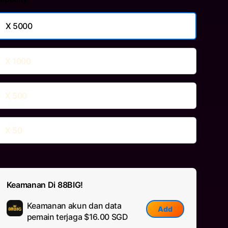
X 5000
X 1000
X 500
X 50
Keamanan Di 88BIG!
Keamanan akun dan data
Add
Add
pemain terjaga
$16.00 SGD
Game