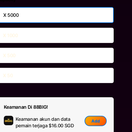
X 5000
X 1000
X 500
X 50
Keamanan Di 88BIG!
Keamanan akun dan data
Add
Add
pemain terjaga
$16.00 SGD
Game