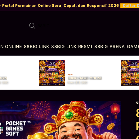
- Portal Permainan Online Seru, Cepat, dan Responsif 2026
Daftar D
N ONLINE
88BIG LINK
88BIG LINK RESMI
88BIG ARENA
GAME
NEW
OGIN
88BIG GAME ONLINE
8 SGD
From $15 SGD
N