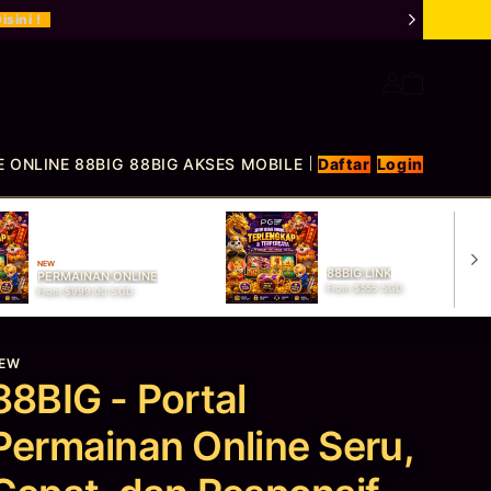
isini !
Log
Akses
in
 ONLINE 88BIG
88BIG AKSES MOBILE
Daftar
Login
NEW
88BIG LINK
PERMAINAN ONLINE
From $555 SGD
From $999.00 SGD
EW
88BIG - Portal
Permainan Online Seru,