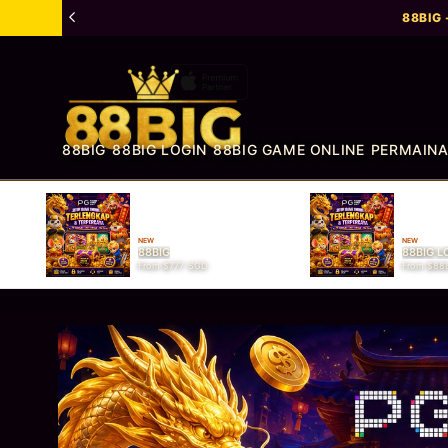
88BIG 
88BIG
88BIG LOGIN
88BIG GAME ONLINE
PERMAINA
NEW
NEW
88BIG
88BIG L
From $777 SGD
From $88
Skip to
product
information