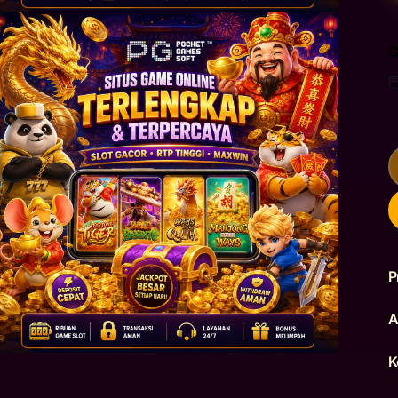
Open
media
7
G
in
modal
P
A
Open
K
media
9