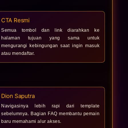
CTA Resmi
Semua tombol dan link diarahkan ke
halaman tujuan yang sama untuk
mengurangi kebingungan saat ingin masuk
atau mendaftar.
Dion Saputra
Navigasinya lebih rapi dari template
sebelumnya. Bagian FAQ membantu pemain
baru memahami alur akses.