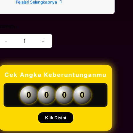
Pelajari Selengkapnya
Care
uantity
Decrease
Increase
quantity
quantity
for
for
88BIG
88BIG
-
-
Cek Angka Keberuntunganmu
Portal
Portal
Permainan
Permainan
Online
Online
0
0
0
0
Seru,
Seru,
Cepat,
Cepat,
dan
dan
Responsif
Responsif
Klik Disini
2026
2026