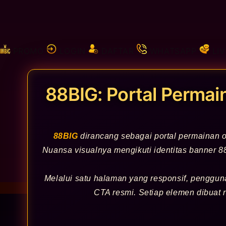
in
modal
PROMO
LOGIN
DAFTAR
WHATSAPP
LIV
88BIG: Portal Perma
88BIG
dirancang sebagai portal permainan o
Nuansa visualnya mengikuti identitas banner 8
Melalui satu halaman yang responsif, penggu
CTA resmi. Setiap elemen dibuat r