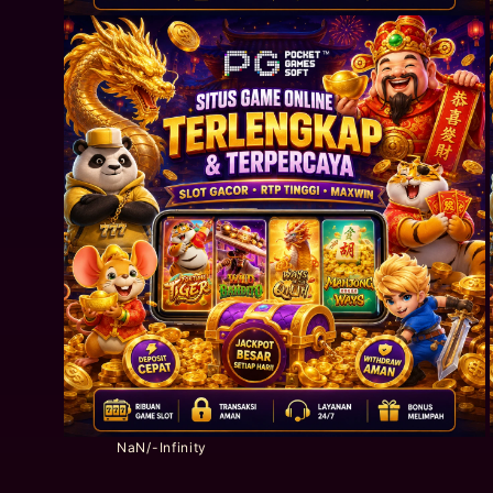
Open
media
6
in
modal
Open
of
NaN
/
-Infinity
media
8