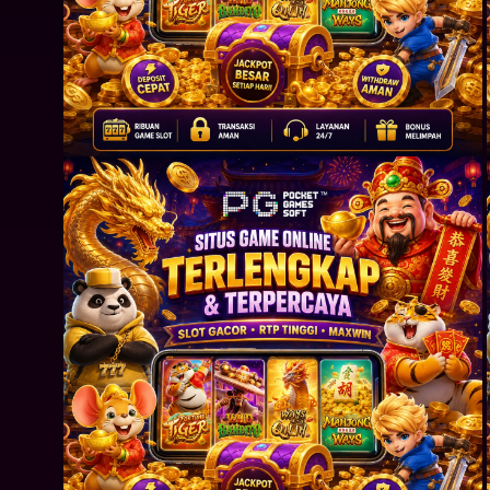
Open
media
2
in
modal