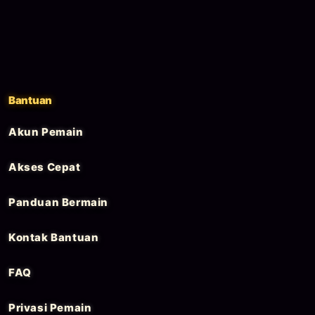
Bantuan
Akun Pemain
Akses Cepat
Panduan Bermain
Kontak Bantuan
FAQ
Privasi Pemain