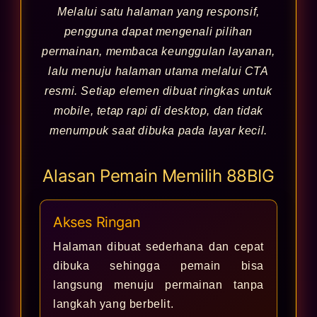
Melalui satu halaman yang responsif,
pengguna dapat mengenali pilihan
permainan, membaca keunggulan layanan,
lalu menuju halaman utama melalui CTA
resmi. Setiap elemen dibuat ringkas untuk
mobile, tetap rapi di desktop, dan tidak
menumpuk saat dibuka pada layar kecil.
Alasan Pemain Memilih 88BIG
Akses Ringan
Halaman dibuat sederhana dan cepat
dibuka sehingga pemain bisa
langsung menuju permainan tanpa
langkah yang berbelit.