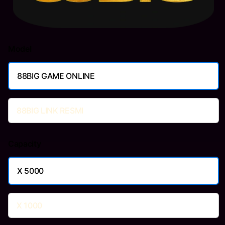
Model
88BIG GAME ONLINE
88BIG LINK RESMI
Capacity
X 5000
X 1000