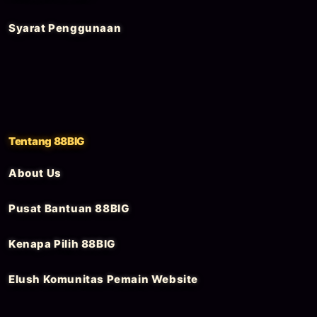
Syarat Penggunaan
Tentang 88BIG
About Us
Pusat Bantuan 88BIG
Kenapa Pilih 88BIG
Elush Komunitas Pemain Website