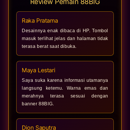
Review Pemain 88BIG
Raka Pratama
Desainnya enak dibaca di HP. Tombol
masuk terlihat jelas dan halaman tidak
terasa berat saat dibuka.
Maya Lestari
Saya suka karena informasi utamanya
langsung ketemu. Warna emas dan
merahnya terasa sesuai dengan
banner 88BIG.
Dion Saputra