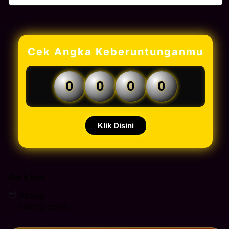
quantity
quant
for
for
88BIG
88BI
-
-
Portal
Porta
Cek Angka Keberuntunganmu
Permainan
Perm
Online
Onlin
Seru,
Seru,
0
0
0
0
Cepat,
Cepa
dan
dan
Responsif
Resp
2026
2026
Klik Disini
Get it fast
Pickup
Loading portal