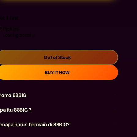
et it fast
Pickup
Loading portal
Out of Stock
BUY IT NOW
romo 88BIG
pa itu 88BIG ?
enapa harus bermain di 88BIG?