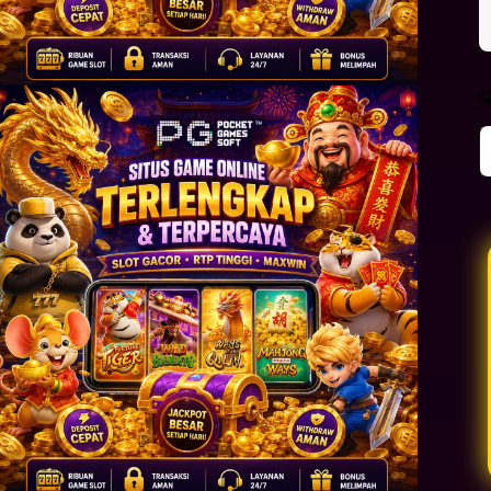
Open
Q
media
5
in
modal