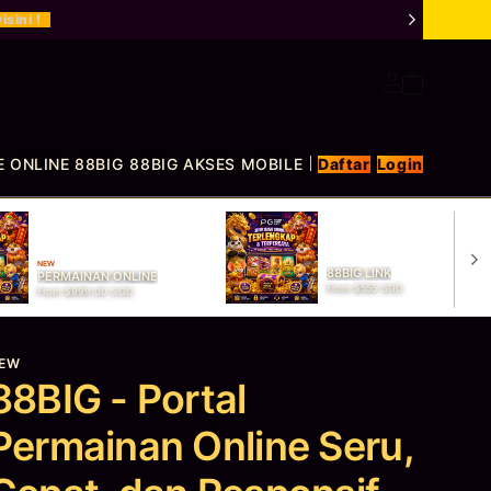
isini !
Log
Akses
in
 ONLINE 88BIG
88BIG AKSES MOBILE
Daftar
Login
NEW
88BIG LINK
PERMAINAN ONLINE
From $555 SGD
From $999.00 SGD
EW
88BIG - Portal
Permainan Online Seru,