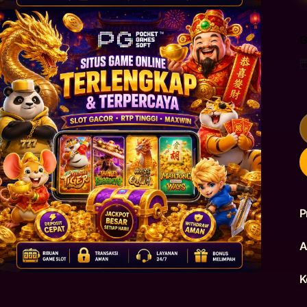
Open
media
7
G
in
modal
P
A
Open
K
media
9