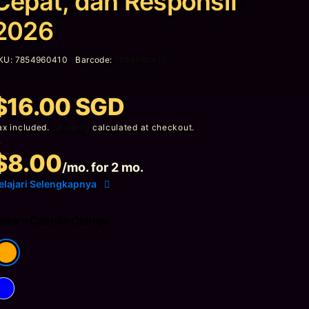
Cepat, dan Responsif
2026
KU:
7854960410
Barcode:
7854960410
$16.00 SGD
ax included.
Shipping
calculated at checkout.
r
$8.00
/mo. for 2 mo.
elajari Selengkapnya
olor
- Cosmic Orange