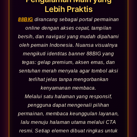
Lebih Praktis
88BIG
dirancang sebagai portal permainan
online dengan akses cepat, tampilan
bersih, dan navigasi yang mudah dipahami
oleh pemain Indonesia. Nuansa visualnya
mengikuti identitas banner 88BIG yang
tegas: gelap premium, aksen emas, dan
sentuhan merah menyala agar tombol aksi
terlihat jelas tanpa mengorbankan
kenyamanan membaca.
Melalui satu halaman yang responsif,
pengguna dapat mengenali pilihan
permainan, membaca keunggulan layanan,
lalu menuju halaman utama melalui CTA
resmi. Setiap elemen dibuat ringkas untuk