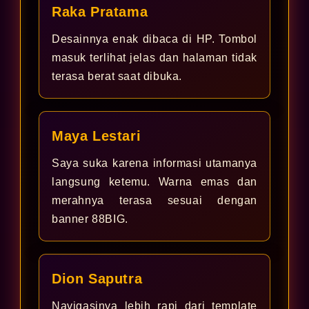
Raka Pratama
Desainnya enak dibaca di HP. Tombol
masuk terlihat jelas dan halaman tidak
terasa berat saat dibuka.
Maya Lestari
Saya suka karena informasi utamanya
langsung ketemu. Warna emas dan
merahnya terasa sesuai dengan
banner 88BIG.
Dion Saputra
Navigasinya lebih rapi dari template