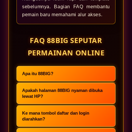
sebelumnya. Bagian FAQ membantu
pemain baru memahami alur akses.
FAQ 88BIG SEPUTAR
PERMAINAN ONLINE
Apa itu 88BIG?
88BIG adalah portal permainan
Apakah halaman 88BIG nyaman dibuka
online yang menampilkan akses
lewat HP?
cepat, tampilan responsif, dan
Ya, struktur visualnya dibuat agar
informasi ringkas untuk membantu
Ke mana tombol daftar dan login
banner, tombol, card, artikel, review,
pemain menuju halaman utama
diarahkan?
dan FAQ tetap rapi pada layar mobile
dengan lebih praktis.