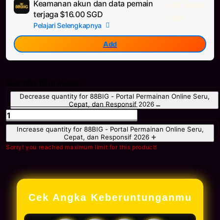
Keamanan akun dan data pemain
Add Game
terjaga
$16.00 SGD
Care
Pelajari Selengkapnya
Add
Quantity
(
0
in akses)
Decrease quantity for 88BIG - Portal Permainan Online Seru,
Cepat, dan Responsif 2026
Increase quantity for 88BIG - Portal Permainan Online Seru,
Cepat, dan Responsif 2026
Sorry! you reached maximum limit for this product!
Cek Angka Keberuntunganmu