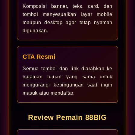
Komposisi banner, teks, card, dan
tombol menyesuaikan layar mobile
maupun desktop agar tetap nyaman
digunakan.
CTA Resmi
Semua tombol dan link diarahkan ke
halaman tujuan yang sama untuk
mengurangi kebingungan saat ingin
masuk atau mendaftar.
Review Pemain 88BIG