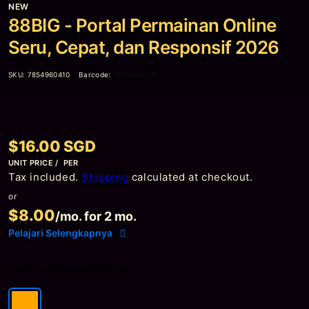
NEW
88BIG - Portal Permainan Online
Seru, Cepat, dan Responsif 2026
SKU:
7854960410
Barcode:
7854960410
$16.00 SGD
UNIT PRICE
/
PER
Tax included.
Shipping
calculated at checkout.
or
$8.00
/mo. for 2 mo.
Pelajari Selengkapnya
Color
- Cosmic Orange