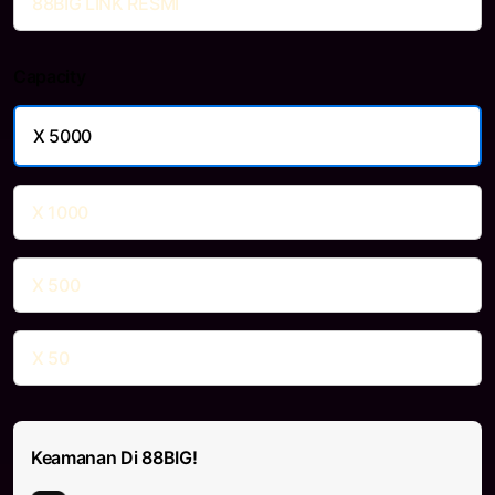
88BIG LINK RESMI
Capacity
X 5000
X 1000
X 500
X 50
Keamanan Di 88BIG!