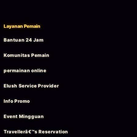
Layanan Pemain
Bantuan 24 Jam
Komunitas Pemain
permainan online
Elush Service Provider
Info Promo
Event Mingguan
Travellerâ€™s Reservation