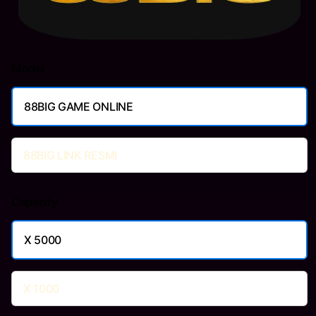
Model
88BIG GAME ONLINE
88BIG LINK RESMI
Capacity
X 5000
X 1000