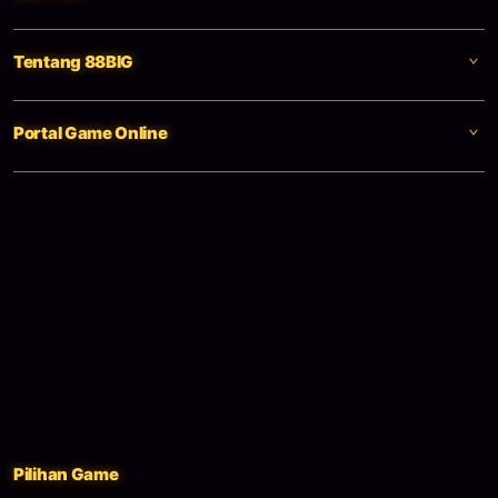
88BIG GAME ONLINE
Komunitas Pemain
Tentang 88BIG
Akun Pemain
PERMAINAN ONLINE
permainan online
Akses Cepat
Portal Game Online
About Us
88BIG LINK
Elush Service Provider
Panduan Bermain
Pusat Bantuan 88BIG
88BIG LINK RESMI
Info Promo
Kontak Bantuan
Kenapa Pilih 88BIG
88BIG ARENA
Event Mingguan
FAQ
Elush Komunitas Pemain Website
88BIG AKSES MOBILE
Travellerâ€™s Reservation
Privasi Pemain
Syarat Penggunaan
Pilihan Game