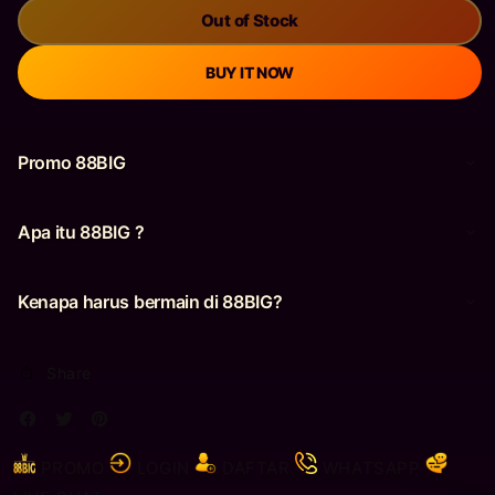
Out of Stock
BUY IT NOW
Promo 88BIG
Apa itu 88BIG ?
Kenapa harus bermain di 88BIG?
Share
PROMO
LOGIN
DAFTAR
WHATSAPP