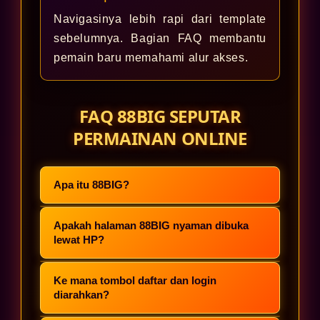
Navigasinya lebih rapi dari template
sebelumnya. Bagian FAQ membantu
pemain baru memahami alur akses.
FAQ 88BIG SEPUTAR
PERMAINAN ONLINE
Apa itu 88BIG?
88BIG adalah portal permainan
Apakah halaman 88BIG nyaman dibuka
online yang menampilkan akses
lewat HP?
cepat, tampilan responsif, dan
Ya, struktur visualnya dibuat agar
informasi ringkas untuk membantu
Ke mana tombol daftar dan login
banner, tombol, card, artikel, review,
pemain menuju halaman utama
diarahkan?
dan FAQ tetap rapi pada layar mobile
dengan lebih praktis.