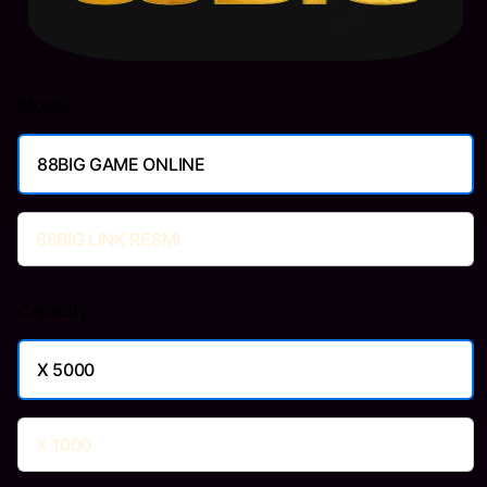
Model
88BIG GAME ONLINE
88BIG LINK RESMI
Capacity
X 5000
X 1000