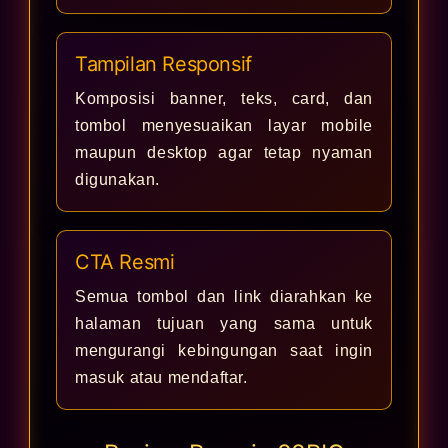
Tampilan Responsif
Komposisi banner, teks, card, dan
tombol menyesuaikan layar mobile
maupun desktop agar tetap nyaman
digunakan.
CTA Resmi
Semua tombol dan link diarahkan ke
halaman tujuan yang sama untuk
mengurangi kebingungan saat ingin
masuk atau mendaftar.