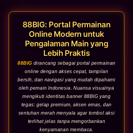
LIVE CHAT
88BIG: Portal Permainan
Online Modern untuk
Pengalaman Main yang
Lebih Praktis
88BIG
dirancang sebagai portal permainan
online dengan akses cepat, tampilan
bersih, dan navigasi yang mudah dipahami
oleh pemain Indonesia. Nuansa visualnya
mengikuti identitas banner 88BIG yang
tegas: gelap premium, aksen emas, dan
sentuhan merah menyala agar tombol aksi
terlihat jelas tanpa mengorbankan
kenyamanan membaca.