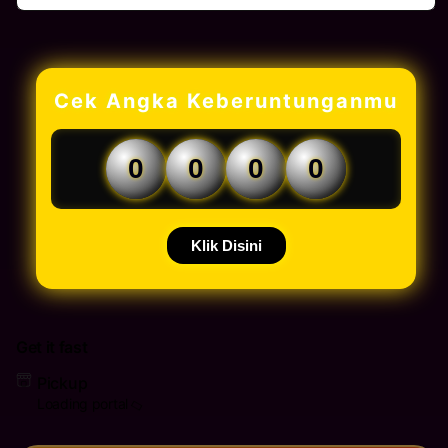
quantity
quant
for
for
88BIG
88BI
-
-
Portal
Porta
Cek Angka Keberuntunganmu
Permainan
Perm
Online
Onlin
Seru,
Seru,
0
0
0
0
Cepat,
Cepa
dan
dan
Responsif
Resp
2026
2026
Klik Disini
Get it fast
Pickup
Loading portal