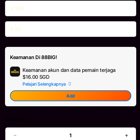
X 500
X 50
Keamanan Di 88BIG!
Keamanan akun dan data pemain terjaga
Ad
$16.00 SGD
Ga
Pelajari Selengkapnya
Car
Add
Quantity
Decrease
Incre