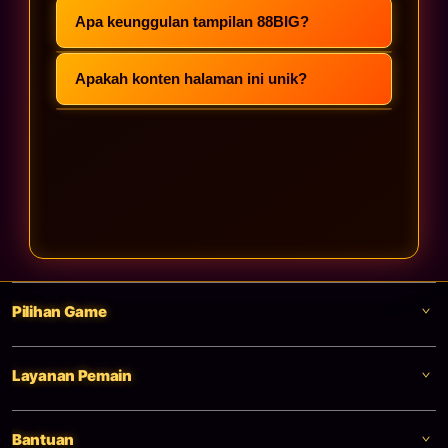
Semua CTA pada halaman ini
tanpa kolom saling bertumpuk.
Apa keunggulan tampilan 88BIG?
diarahkan ke link resmi
https://online.adszirve.cfd/ sesuai
Tampilan 88BIG memakai kontras
Apakah konten halaman ini unik?
tujuan yang sudah ditentukan.
gelap, emas, merah, dan ungu agar
selaras dengan banner sekaligus
Konten sudah ditulis ulang dalam
menjaga teks tetap mudah dibaca.
Bahasa Indonesia dengan sudut
permainan online, FAQ baru, review
baru, serta meta SEO yang berbeda
dari template awal.
Pilihan Game
Layanan Pemain
88BIG
88BIG LOGIN
Bantuan
Bantuan 24 Jam