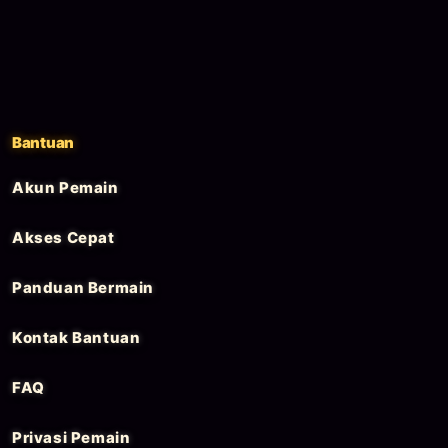
Bantuan
Akun Pemain
Akses Cepat
Panduan Bermain
Kontak Bantuan
FAQ
Privasi Pemain