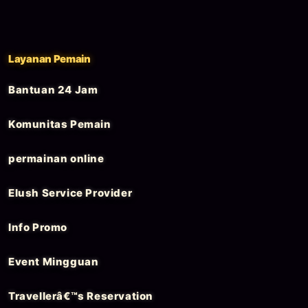
Layanan Pemain
Bantuan 24 Jam
Komunitas Pemain
permainan online
Elush Service Provider
Info Promo
Event Mingguan
Travellerâ€™s Reservation