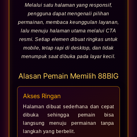
Melalui satu halaman yang responsif,
pengguna dapat mengenali pilihan
permainan, membaca keunggulan layanan,
lalu menuju halaman utama melalui CTA
resmi. Setiap elemen dibuat ringkas untuk
mobile, tetap rapi di desktop, dan tidak
menumpuk saat dibuka pada layar kecil.
Alasan Pemain Memilih 88BIG
Akses Ringan
Halaman dibuat sederhana dan cepat
dibuka sehingga pemain bisa
langsung menuju permainan tanpa
langkah yang berbelit.