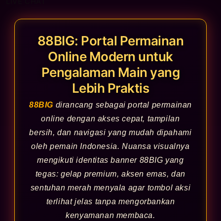
LIVE CHAT
88BIG: Portal Permainan
Online Modern untuk
Pengalaman Main yang
Lebih Praktis
88BIG
dirancang sebagai portal permainan
online dengan akses cepat, tampilan
bersih, dan navigasi yang mudah dipahami
oleh pemain Indonesia. Nuansa visualnya
mengikuti identitas banner 88BIG yang
tegas: gelap premium, aksen emas, dan
sentuhan merah menyala agar tombol aksi
terlihat jelas tanpa mengorbankan
kenyamanan membaca.