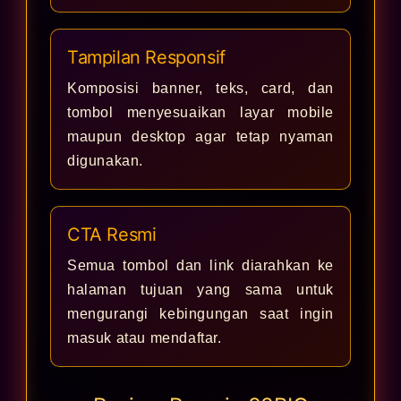
Tampilan Responsif
Komposisi banner, teks, card, dan
tombol menyesuaikan layar mobile
maupun desktop agar tetap nyaman
digunakan.
CTA Resmi
Semua tombol dan link diarahkan ke
halaman tujuan yang sama untuk
mengurangi kebingungan saat ingin
masuk atau mendaftar.