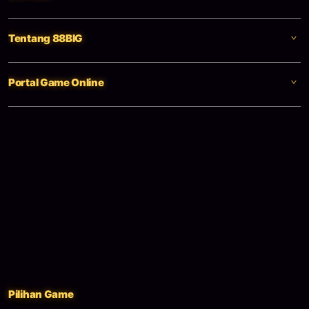
88BIG GAME ONLINE
Komunitas Pemain
Tentang 88BIG
Akun Pemain
PERMAINAN ONLINE
permainan online
Akses Cepat
Portal Game Online
About Us
88BIG LINK
Elush Service Provider
Panduan Bermain
Pusat Bantuan 88BIG
88BIG LINK RESMI
Info Promo
Kontak Bantuan
Kenapa Pilih 88BIG
88BIG ARENA
Event Mingguan
FAQ
Elush Komunitas Pemain Website
88BIG AKSES MOBILE
Travellerâ€™s Reservation
Privasi Pemain
Syarat Penggunaan
Pilihan Game